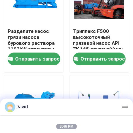
Наша фабрика
Разделите насос
Триплекс F500
контроль качества
грязи насоса
высокоточный
бурового раствора
грязевой насос API
1193kW структуры
7K 165 ступеней/мин
контактные данные
F1600FTL
для глубокого
Отправить запрос
Отправить запрос
гидравлический
бурения
Новости
Все случаи
David
Насос бурового раствора
3:46 PM
Вкладыш насоса грязи