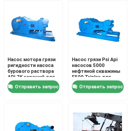
Насос мотора грязи
Насос грязи Psi Api
ригидности насоса
насосов 5000
бурового раствора
нефтяной скважины
API 7K хороший для
F500 Triplex для
буровых установок
сверлить нефтяной
Отправить запрос
Отправить запрос
скважины
Главная страница
Продукция
О Компании