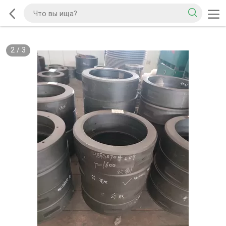
2
/
3