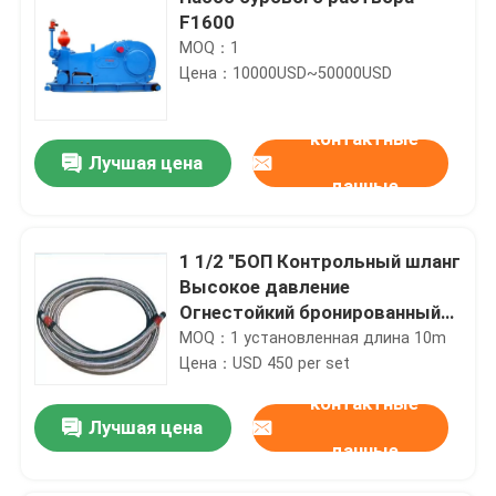
F1600
MOQ：1
Цена：10000USD~50000USD
контактные
Лучшая цена
данные
1 1/2 "БОП Контрольный шланг
Высокое давление
Огнестойкий бронированный
шланг Плетённый двойной
MOQ：1 установленная длина 10m
крюк Нержавеющая стальная
Цена：USD 450 per set
куртка Тип
контактные
Лучшая цена
данные