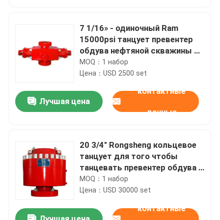
7 1/16» - одиночный Ram
15000psi танцует превентер
обдува нефтяной скважины в
месторождении нефти
MOQ：1 набор
Цена：USD 2500 set
контактные
Лучшая цена
данные
20 3/4" Rongsheng кольцевое
Главная страница
танцует для того чтобы
танцевать превентер обдува с
кольцевым типом
MOQ：1 набор
Продукция
Цена：USD 30000 set
контактные
О Компании
Лучшая цена