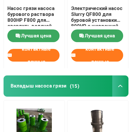
Насос грязи насоса
Электрический насос
Фитинги для вращающихся труб
бурового раствора
Slurry QF800 для
800HP F800 для
буровой установки
сверлить водяной
800HP с шевронной
скважины
шестерней
BOP предотвращающего взрыв
Лучшая цена
Лучшая цена
контактные
контактные
Кольцевой ТАНЦУЕТ пакуя элемент
данные
данные
Коллектор убийства дросселя
Вкладыш насоса грязи
(15)
Буровые наконечники PDC
Инструменты для дна
Оборудование твердого контроля