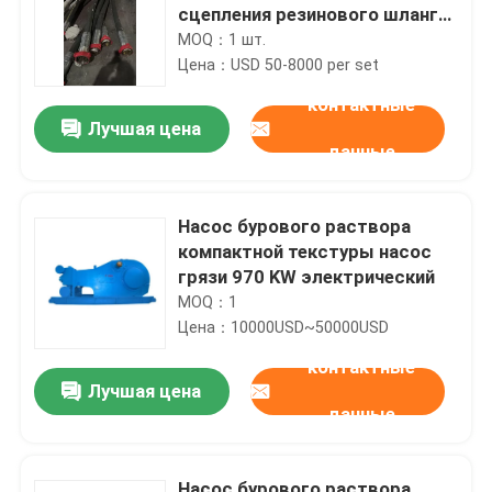
сцепления резинового шланга
API 7K Монограммированный
MOQ：1 шт.
вибраторный вращающийся
Цена：USD 50-8000 per set
шланг
контактные
Лучшая цена
данные
Насос бурового раствора
компактной текстуры насос
грязи 970 KW электрический
MOQ：1
Цена：10000USD~50000USD
контактные
Лучшая цена
данные
Насос бурового раствора