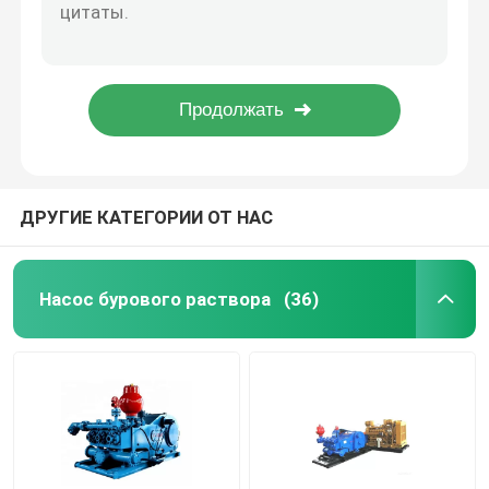
Дистанционное управление хорошо испытывая спецификации 16C API дросселя коллекторные сверля
Коллектор убийства дросселя API 16C хорошо контролирует гидравлический коллектор дросселя
Свинцовый насос грязи
коллектор бурового раствора нефтяной скважины 20000psi коллекторный для бурового оборудования
2 коллектор убийства дросселя 1/16 дюймов 20000psi для месторождения нефти хорошо испытывая
Роторный сверля шланг
21 MPa Куми танцует блок управления танцуют блок аккумулятора для месторождения нефти
Удушь и убей.
ДРУГИЕ КАТЕГОРИИ ОТ НАС
ТАНЦУЕТ шланг контроля
Насос бурового раствора
(36)
Входной клапан и контрольный клапан
Шаровой клапан и клапан безопасности
Скважина и рождественская елка