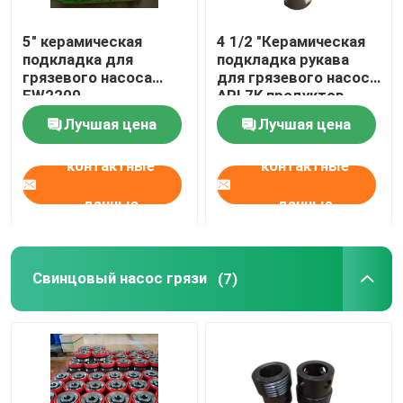
Компоненты установки
5" керамическая
4 1/2 "Керамическая
подкладка для
подкладка рукава
грязевого насоса
для грязевого насоса
EW2200
API 7K продуктов
Лучшая цена
Лучшая цена
контактные
контактные
данные
данные
Свинцовый насос грязи
(7)