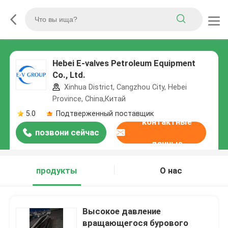
Hebei E-valves Petroleum Equipment
Co., Ltd.
Xinhua District, Cangzhou City, Hebei
Province, China,Китай
5.0
Подтверженный поставщик
контактные
позвони сейчас
данные
продукты
О нас
Высокое давление
вращающегося бурового