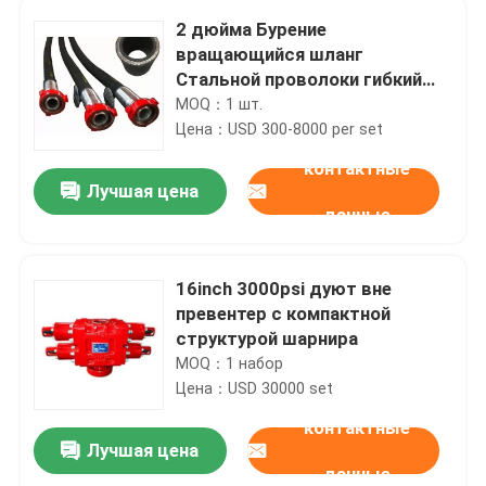
2 дюйма Бурение
вращающийся шланг
Стальной проволоки гибкий
шланг Для нефтяного
MOQ：1 шт.
месторождения хорошо
Цена：USD 300-8000 per set
цементирование API 7 при
контактные
высоком давлении высокой
Лучшая цена
прочности
данные
16inch 3000psi дуют вне
превентер с компактной
структурой шарнира
MOQ：1 набор
Цена：USD 30000 set
контактные
Лучшая цена
данные