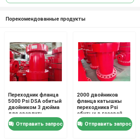
Порекомендованные продукты
Переходник фланца
2000 двойников
Главная страница
5000 Psi DSA обитый
фланца катышкы
двойником 3 дюйма
переходника Psi
для сверлить
обитых в газовой
Продукция
промышленности
Отправить запрос
Отправить запрос
О Компании