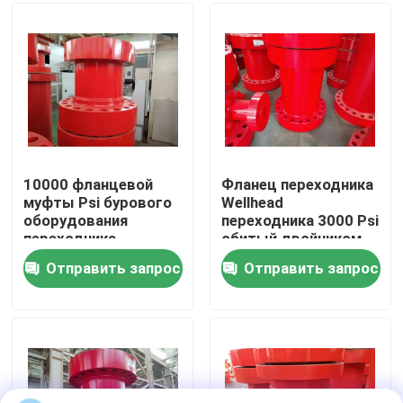
Наша фабрика
контроль качества
контактные данные
10000 фланцевой
Фланец переходника
муфты Psi бурового
Wellhead
оборудования
переходника 3000 Psi
Новости
переходника
обитый двойником
двойного обитого
для хороший
Отправить запрос
Отправить запрос
сверлить
Все случаи
Насос бурового раствора
Вкладыш насоса грязи