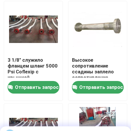
Наша фабрика
контроль качества
контактные данные
3 1/8" служило
Высокое
фланцем шланг 5000
сопротивление
Psi Coflexip с
ссадины заплело
Новости
крышкой
сопротивление
нержавеющей стали
ссадины гибкого
Отправить запрос
Отправить запрос
защитной гибкой
рукава Ss высокое
Все случаи
Насос бурового раствора
Вкладыш насоса грязи