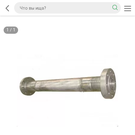
1
/
1