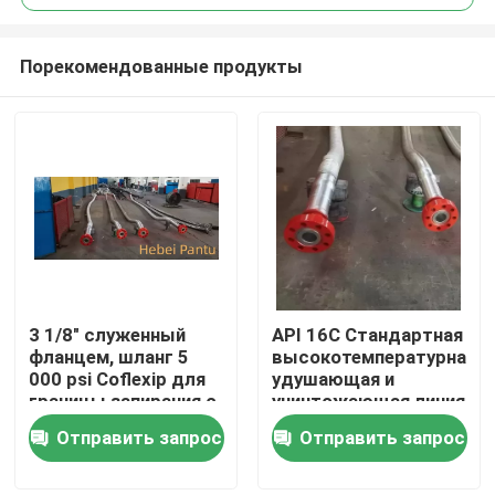
Порекомендованные продукты
3 1/8" служенный
API 16C Стандартная
Главная страница
фланцем, шланг 5
высокотемпературная
000 psi Coflexip для
удушающая и
границы запирания с
уничтожающая линия
Продукция
крышкой
3 1/8 дюйма 5000 Psi
Отправить запрос
Отправить запрос
нержавеющей стали
защитной гибкой
О Компании