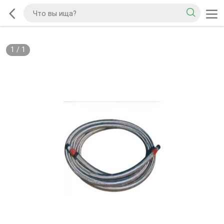
1
/
1