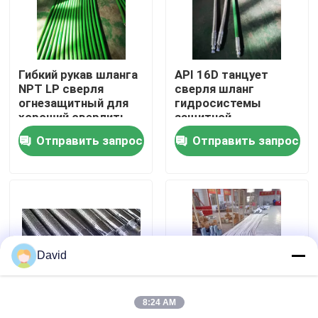
Наша фабрика
Гибкий рукав шланга
API 16D танцует
контроль качества
NPT LP сверля
сверля шланг
огнезащитный для
гидросистемы
хороший сверлить
защитной
контактные данные
огнестойкой стены
Отправить запрос
Отправить запрос
шланга гибкий
Новости
Все случаи
David
Насос бурового раствора
8:24 AM
Вкладыш насоса грязи