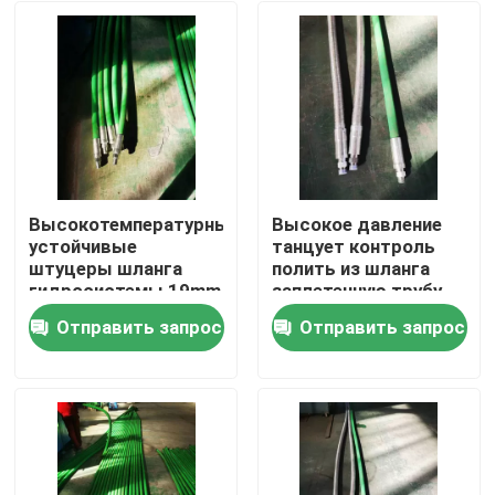
Высокотемпературные
Высокое давление
устойчивые
танцует контроль
штуцеры шланга
полить из шланга
гидросистемы 19mm
заплетенную трубу
22mm
шланга
Отправить запрос
Отправить запрос
гидросистемы
Главная страница
провода
нержавеющей стали
Продукция
О Компании