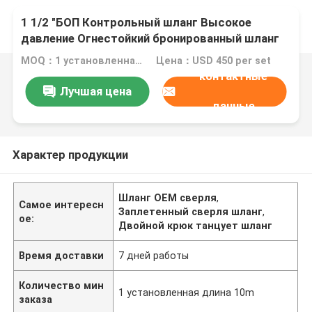
1 1/2 "БОП Контрольный шланг Высокое
давление Огнестойкий бронированный шланг
Плетённый двойной крюк Нержавеющая
MOQ：1 установленная длина 10m
Цена：USD 450 per set
стальная куртка Тип
контактные
Лучшая цена
данные
Характер продукции
Шланг OEM сверля
,
Самое интересн
Заплетенный сверля шланг
,
ое:
Двойной крюк танцует шланг
Время доставки
7 дней работы
Количество мин
1 установленная длина 10m
заказа