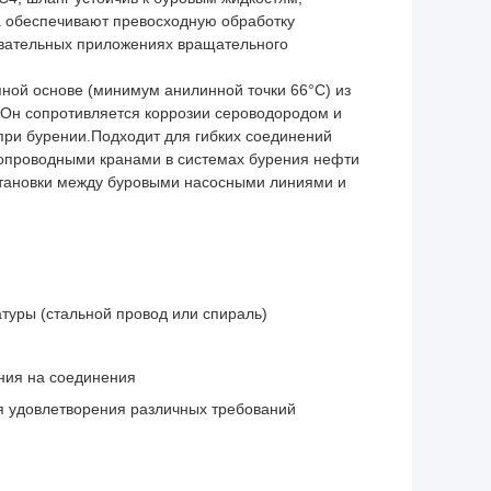
 обеспечивают превосходную обработку
овательных приложениях вращательного
яной основе (минимум анилинной точки 66°C) из
Он сопротивляется коррозии сероводородом и
 при бурении.Подходит для гибких соединений
опроводными кранами в системах бурения нефти
установки между буровыми насосными линиями и
туры (стальной провод или спираль)
м
ения на соединения
я удовлетворения различных требований