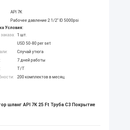
API 7K
Рабочее давление 2 1/2" ID 5000psi
ка Условия:
заказа:
1 шт.
USD 50-80 per set
али:
Случай утюга
:
7 дней работы
:
T/T
бности:
200 комплектов в месяц
тор шланг API 7K 25 Ft Труба C3 Покрытие