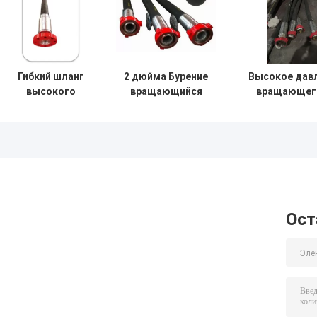
Гибкий шланг
2 дюйма Бурение
Высокое дав
высокого
вращающийся
вращающег
давления для
шланг Стальной
бурового сце
разрыва
проволоки
резинового ш
кислоты
гибкий шланг
API 7K
Для нефтяного
Монограммиро
месторождения
вибраторн
хорошо
вращающийся 
цементирование
API 7 при
Ост
высоком
давлении
высокой
прочности