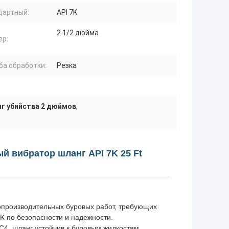
дартный:
API 7K
2 1/2 дюйма
ер:
ба обработки:
Резка
г убийства 2 дюймов
,
ый вибратор шланг API 7K 25 Ft
опроизводительных буровых работ, требующих
7K по безопасности и надежности.
C4, шланг устойчив к буровым жидкостям,