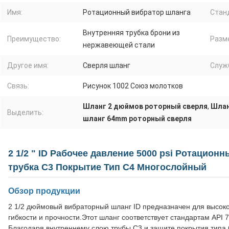
Имя:
Ротационный вибратор шланга
Стан
Внутренняя трубка брони из
Преимущество:
Разм
нержавеющей стали
Другое имя:
Сверля шланг
Служ
Связь:
Рисунок 1002 Союз молотков
Шланг 2 дюймов роторный сверля
,
Шлан
Выделить:
шланг 64mm роторный сверля
2 1/2 " ID Рабочее давление 5000 psi Ротационн
трубка C3 Покрытие Тип C4 Многослойный
Обзор продукции
2 1/2 дюймовый вибраторный шланг ID предназначен для высок
гибкости и прочности.Этот шланг соответствует стандартам API 
Благодаря внутреннему слою трубы C3 и защите покрытия типа 