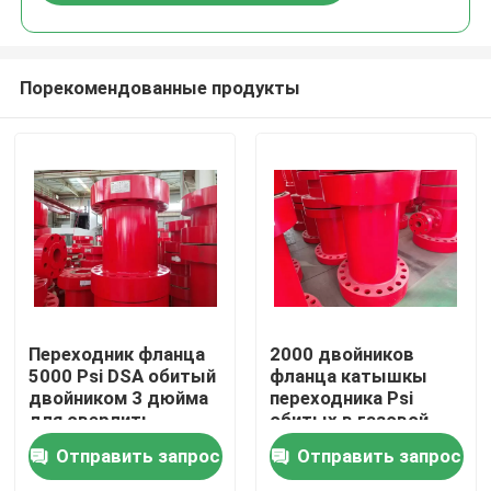
Порекомендованные продукты
Главная страница
Переходник фланца
2000 двойников
5000 Psi DSA обитый
фланца катышкы
двойником 3 дюйма
переходника Psi
Продукция
для сверлить
обитых в газовой
промышленности
Отправить запрос
Отправить запрос
О Компании