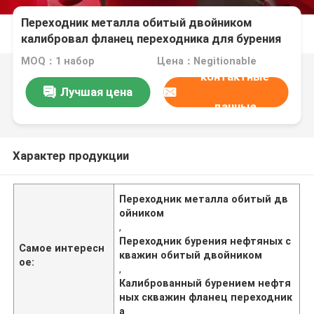
Переходник металла обитый двойником
калибровал фланец переходника для бурения
нефтяных скважин
MOQ：1 набор
Цена：Negitionable
контактные
Лучшая цена
данные
Характер продукции
Переходник металла обитый дв
ойником
,
Переходник бурения нефтяных с
Самое интересн
кважин обитый двойником
ое:
,
Калиброванный бурением нефтя
ных скважин фланец переходник
а