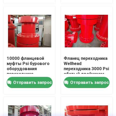
Наша фабрика
контроль качества
контактные данные
10000 фланцевой
Фланец переходника
муфты Psi бурового
Wellhead
Новости
оборудования
переходника 3000 Psi
переходника
обитый двойником
двойного обитого
для хороший
Все случаи
Отправить запрос
Отправить запрос
сверлить
Насос бурового раствора
Вкладыш насоса грязи