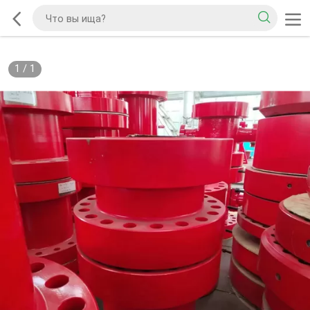
1
/
1