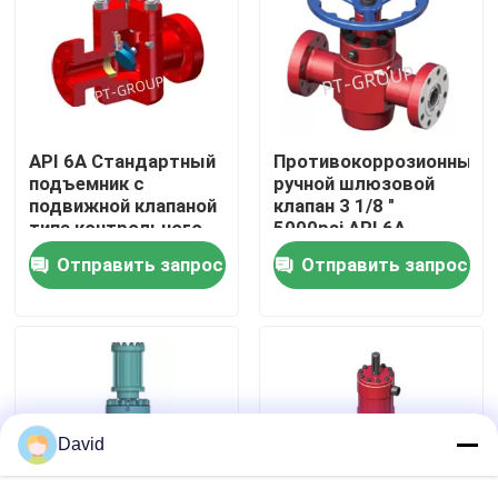
Наша фабрика
контроль качества
API 6A Стандартный
Противокоррозионный
подъемник с
ручной шлюзовой
контактные данные
подвижной клапаной
клапан 3 1/8 "
типа контрольного
5000psi API 6A
клапана против
стандарт
Отправить запрос
Отправить запрос
коррозии 3 1/8"
Новости
5000psi
Все случаи
Насос бурового раствора
David
Вкладыш насоса грязи