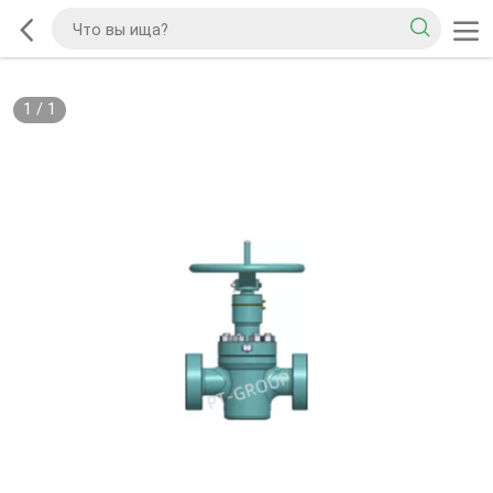
1
/
1