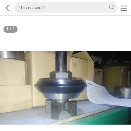
1
/
1