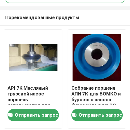
Порекомендованные продукты
API 7K Масляный
Собрание поршеня
Главная страница
грязевой насос
АПИ 7К для БОМКО и
поршень
бурового насоса
используется для
буровой вышки РС
Продукция
F800 лошадиных сил
Ф1600
Отправить запрос
Отправить запрос
нефти и газа
О Компании