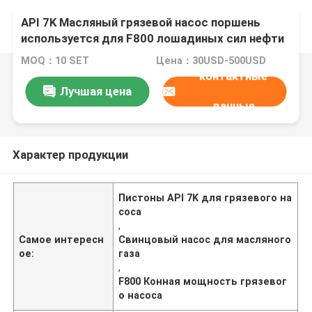
API 7K Масляный грязевой насос поршень
используется для F800 лошадиных сил нефти
и газа
MOQ：10 SET
Цена：30USD-500USD
контактные
Лучшая цена
данные
Характер продукции
Пистоны API 7K для грязевого на
соса
,
Самое интересн
Свинцовый насос для масляного
ое:
газа
,
F800 Конная мощность грязевог
о насоса