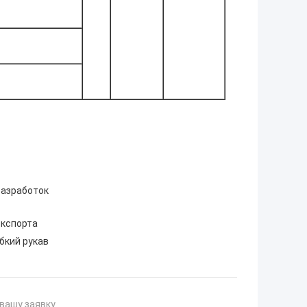
разработок
экспорта
бкий рукав
вашу заявку