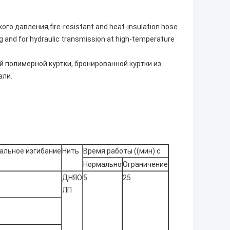
о давления,fire-resistant and heat-insulation hose
ing and for hydraulic transmission at high-temperature
 полимерной куртки, бронированной куртки из
али.
альное изгибание
Нить
Время работы ((мин) с
Нормально
Ограничение
ДНЯО
5
25
ЛП