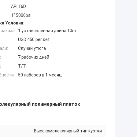
API 16D
1" 5000psi
ка Условия:
заказа:
1 установленная длина 10m
USD 450 per set
али:
Случай утюга
:
7 рабочих дней
:
T/T
бности:
50 наборов в 1 месяц
молекулярный полимерный платок
Высокомолекулярный тип куртки