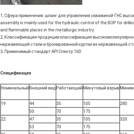
1, Сфера применения: шланг для управления скважиной-ГНС высоког
assembly is mainly used for the hydraulic control of the BOP for drill
and flammable places in the metallurgic industry.
2, Классификация продукции:классификация высокомолекулярной
нержавеющей стали и бронированной куртки из нержавеющей ст
3, Применимый стандарт:API Спектр 16D
Спецификация
Номинальный
Внешний вид
Работающий
Минутовый взрыв
Миним
19
44
35
105
280
50
70
175
22
47
35
105
320
53
70
175