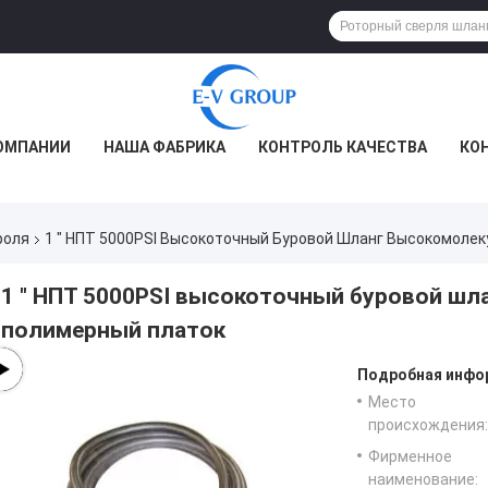
ОМПАНИИ
НАША ФАБРИКА
КОНТРОЛЬ КАЧЕСТВА
КО
роля
1 " НПТ 5000PSI Высокоточный Буровой Шланг Высокомоле
1 " НПТ 5000PSI высокоточный буровой ш
полимерный платок
Подробная инфор
Место
происхождения:
Фирменное
наименование: