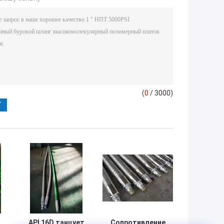
(
0
/ 3000)
API 16D танцует
Сопротивление