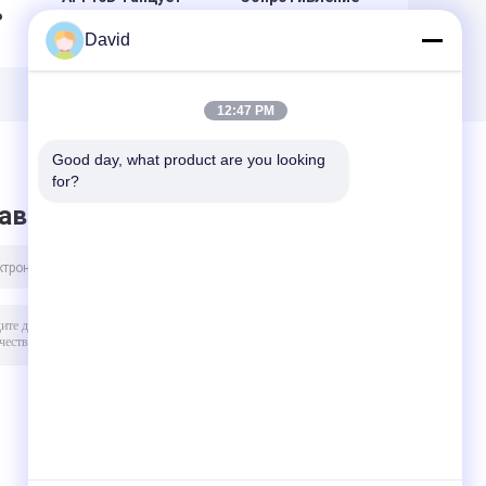
P
сверля шланг
Ozoen танцует
David
гидросистемы
крышка ссадины
й
защитной
SS316 шланга
огнестойкой
высокая
стены шланга
Armored
12:47 PM
гибкий
Good day, what product are you looking 
for?
авить сообщение