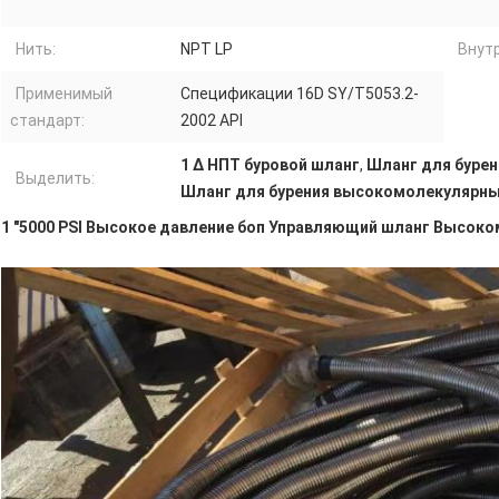
Нить:
NPT LP
Внутр
Применимый
Спецификации 16D SY/T5053.2-
стандарт:
2002 API
1 ∆ НПТ буровой шланг
,
Шланг для бурен
Выделить:
Шланг для бурения высокомолекулярн
1 "5000 PSI Высокое давление боп Управляющий шланг Высок