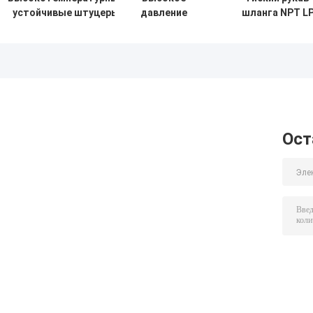
устойчивые штуцеры
давление
шланга NPT L
шланга гидросистемы
танцует
сверля
19mm 22mm
контроль
огнезащитны
полить из
для хороший
шланга
сверлить
заплетенную
трубу шланга
гидросистемы
провода
Ост
нержавеющей
стали