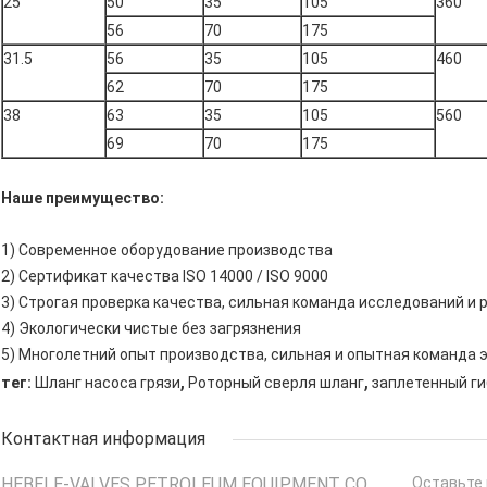
25
50
35
105
360
56
70
175
31.5
56
35
105
460
62
70
175
38
63
35
105
560
69
70
175
Наше преимущество:
1) Современное оборудование производства
2) Сертификат качества ISO 14000 / ISO 9000
3) Строгая проверка качества, сильная команда исследований и 
4) Экологически чистые без загрязнения
5) Многолетний опыт производства, сильная и опытная команда 
,
,
тег:
Шланг насоса грязи
Роторный сверля шланг
заплетенный ги
Контактная информация
HEBEI E-VALVES PETROLEUM EQUIPMENT CO.,
Оставьте 