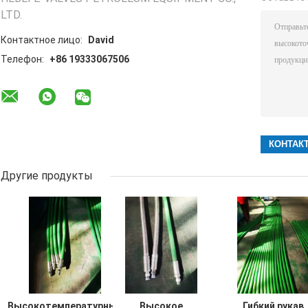
LTD.
Контактное лицо:
David
Телефон:
+86 19333067506
Другие продукты
Высокотемпературные
Высокое
Гибкий рукав